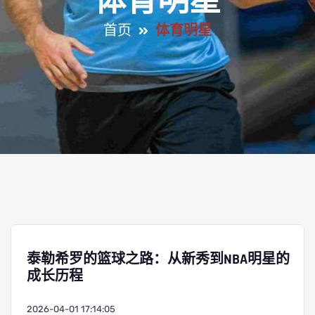
体育明星
首页
体育明星
泰勒希罗的篮球之路：从新秀到NBA明星的
成长历程
2026-04-01 17:14:05