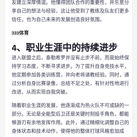
友建立深厚情谊。他懂得团队合作的重要性，并乐意分
享自己的想法与经验，这让他受到了教练及队友们更多
信任，也为自己未来的发展创造良好氛围。
333体育
4、职业生涯中的持续进步
进入联盟之后，泰勒希罗并没有止步不前，而是始终保
持学习态度，不断寻求进步。为了提升自身竞技水平，
他定期参加各类训练营，并向老将请教经验。同时，通
过分析自身比赛录像，总结不足之处，有针对性地进行
改进，从而实现自我突破。
随着职业生涯的发展，他逐渐成为热火队不可或缺的一
部分。无论是全能型后卫还是关键时刻投手角色，都能
够游刃有余地发挥作用。此外，通过精细化调整自己的
身体状态和技术动作，使得他的整体打球风格愈加成