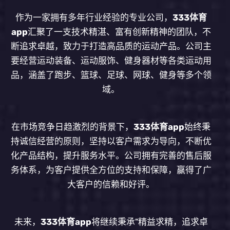
作为一家拥有多年行业经验的专业公司，
333体育
app
汇聚了一支技术精湛、富有创新精神的团队，不
断追求卓越，致力于打造高品质的运动产品。公司主
要经营运动装备、运动服饰、健身器材等各类运动用
品，涵盖了跑步、篮球、足球、网球、健身等多个领
域。
在市场竞争日趋激烈的背景下，
333体育app
始终秉
持诚信经营的原则，坚持以客户需求为导向，不断优
化产品结构，提升服务水平。公司拥有完善的售后服
务体系，为客户提供全方位的支持和保障，赢得了广
大客户的信赖和好评。
未来，
333体育app
将继续秉承"精益求精，追求卓