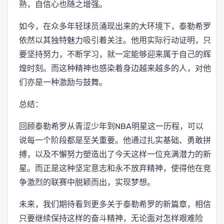
熟，自信心也随之增强。
如今，在众多年轻球员涌现出来的大环境下，泰勒希罗
依然以其独特魅力吸引着关注。他用实际行动证明，只
要坚持努力，不断学习，就一定能够迎来属于自己的辉
煌时刻。而这种精神也感染着身边越来越多的人，对他
们亦是一种激励与鼓舞。
总结：
回顾泰勒希罗从青涩少年到NBA明星这一历程，可以
说每一个阶段都是至关重要。他通过扎实基础、勇敢拼
搏，以及不懈努力塑造出了今天这样一位充满潜力的新
星。而正是这种坚定意志和永不放弃精神，使得他在竞
争激烈的联赛中脱颖而出，实现梦想。
未来，我们期待看到更多关于泰勒希罗的新篇章，相信
只要继续保持这样的奋斗精神，无论面对怎样艰难险