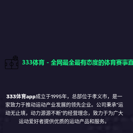
333体育app
成立于1995年，总部位于孝义市，是一
家致力于推动运动产业发展的领先企业。公司秉承"运
动无止境，动力源源不断"的经营理念，致力于为广大
运动爱好者提供优质的运动产品和服务。