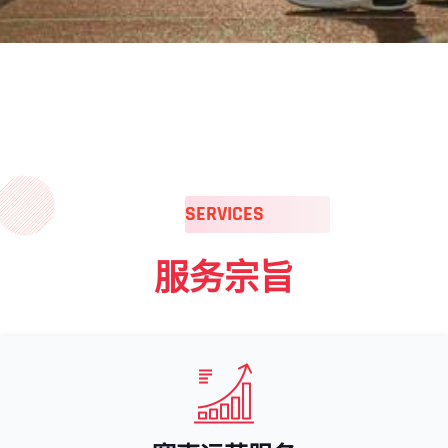
SERVICES
服务宗旨