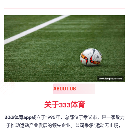
ABOUT US
关于333体育
333体育app
成立于1995年，总部位于孝义市，是一家致力
于推动运动产业发展的领先企业。公司秉承"运动无止境，