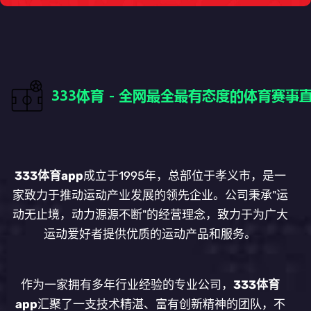
333体育app
成立于1995年，总部位于孝义市，是一
家致力于推动运动产业发展的领先企业。公司秉承"运
动无止境，动力源源不断"的经营理念，致力于为广大
运动爱好者提供优质的运动产品和服务。
作为一家拥有多年行业经验的专业公司，
333体育
app
汇聚了一支技术精湛、富有创新精神的团队，不