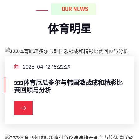
OUR NEWS
体育明星
2026-04-12 15:22:29
333体育厄瓜多尔与韩国激战成和精彩比
赛回顾与分析