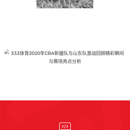
333体育2020年CBA新疆队
与山东队激战回顾精彩瞬
间与赛场亮点分析