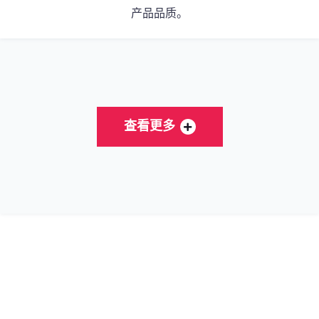
产品品质。
查看更多