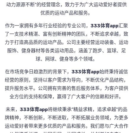
动力源源不断"的经营理念，致力于为广大运动爱好者提供
优质的运动产品和服务。
作为一家拥有多年行业经验的专业公司，
333体育app
汇聚
了一支技术精湛、富有创新精神的团队，不断追求卓越，致
力于打造高品质的运动产品。公司主要经营运动装备、运动
服饰、健身器材等各类运动用品，涵盖了跑步、篮球、足
球、网球、健身等多个领域。
在市场竞争日趋激烈的背景下，
333体育app
始终秉持诚信
经营的原则，坚持以客户需求为导向，不断优化产品结构，
提升服务水平。公司拥有完善的售后服务体系，为客户提供
全方位的支持和保障，赢得了广大客户的信赖和好评。
未来，
333体育app
将继续秉承"精益求精，追求卓越"的品
牌精神，不断创新，不断进取，不断拓展业务领域，为更多
运动爱好者带来更多优质的产品和服务。我们愿与广大合作