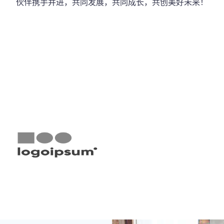
伙伴携手并进，共同发展，共同成长，共创美好未来！