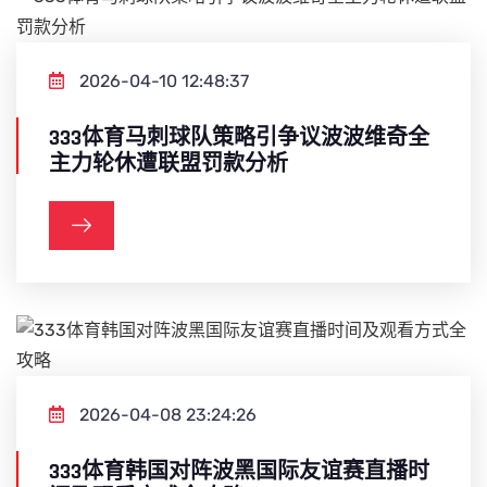
2026-04-10 12:48:37
333体育马刺球队策略引争议波波维奇全
主力轮休遭联盟罚款分析
2026-04-08 23:24:26
333体育韩国对阵波黑国际友谊赛直播时