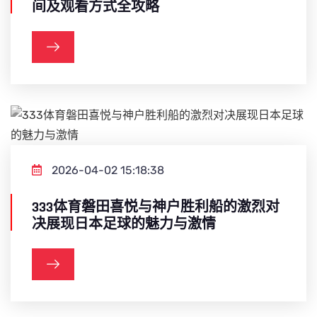
间及观看方式全攻略
2026-04-02 15:18:38
333体育磐田喜悦与神户胜利船的激烈对
决展现日本足球的魅力与激情