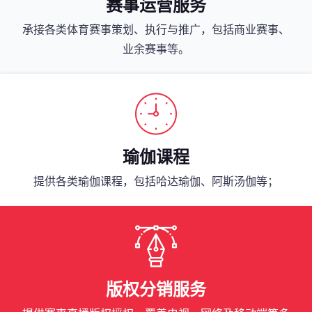
赛事运营服务
承接各类体育赛事策划、执行与推广，包括商业赛事、
业余赛事等。
瑜伽课程
提供各类瑜伽课程，包括哈达瑜伽、阿斯汤伽等；
版权分销服务